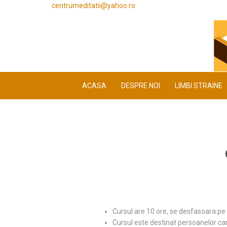
centrumeditatii@yahoo.ro
ACASA
DESPRE NOI
LIMBI STRAINE
Cursul are 10 ore, se desfasoara pe ZO
Cursul este destinat persoanelor car