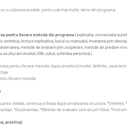
tii si cu subiecte posibile pentru cat mai multe teme din programa.
area pentru fiecare metoda din programa
(explicatia, conversatia eurist
-sintetica, lectura explicativa, lucrul cu manualul, invatarea prin desco
, observarea; metode de invatare prin cooperare; metode de predare-inva
au sa stiu/am invatat, RAI, cubul, schimba perechea.)
ata pentru fiecare metoda, dupa urmatorul model: definitie, caracteristi
ntaje.
entru fiecare metoda.
a
uarea initiala, continua si finala dupa urmatoarea structura: *Definitie,
Avantaje, *Dezavantaje, *Metode de evaluare care se pot folosi, *Instru
sa, practica)