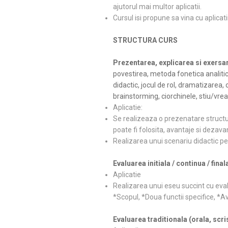
ajutorul mai multor aplicatii.
Cursul isi propune sa vina cu aplica
STRUCTURA CURS
Prezentarea, explicarea si exers
povestirea, metoda fonetica analitico
didactic, jocul de rol, dramatizarea
brainstorming, ciorchinele, stiu/vre
Aplicatie:
Se realizeaza o prezenatare structur
poate fi folosita, avantaje si dezava
Realizarea unui scenariu didactic p
Evaluarea initiala / continua / final
Aplicatie
Realizarea unui eseu succint cu eval
*Scopul, *Doua functii specifice, *
Evaluarea traditionala (orala, scri