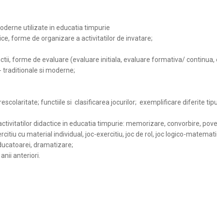
 moderne utilizate in educatia timpurie
ce, forme de organizare a activitatilor de invatare;
nctii, forme de evaluare (evaluare initiala, evaluare formativa/ continua
 traditionale si moderne;
 prescolaritate; functiile si clasificarea jocurilor; exemplificare diferite tip
activitatilor didactice in educatia timpurie
: memorizare, convorbire, poves
citiu cu material individual, joc-exercitiu, joc de rol, joc logico-matematic
a educatoarei, dramatizare;
nii anteriori.