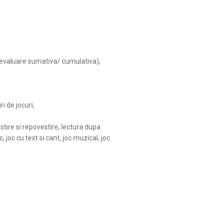
, evaluare sumativa/ cumulativa),
uri de jocuri;
tire si repovestire, lectura dupa
, joc cu text si cant, joc muzical, joc