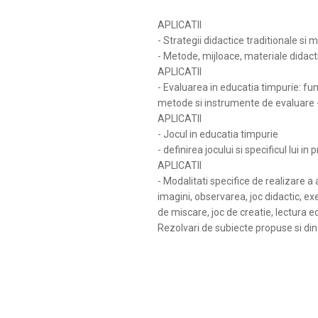
APLICATII
- Strategii didactice traditionale si
- Metode, mijloace, materiale didacti
APLICATII
- Evaluarea in educatia timpurie
: fu
metode si instrumente de evaluare -
APLICATII
- Jocul in educatia timpurie
- definirea jocului si specificul lui in
APLICATII
- Modalitati specifice de realizare a 
imagini, observarea, joc didactic, exer
de miscare, joc de creatie, lectur
Rezolvari de subiecte propuse si din a