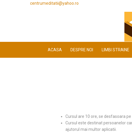
centrumeditatii@yahoo.ro
ACASA
DESPRE NOI
LIMBI STRAINE
Cursul are 10 ore, se desfasoara pe ZO
Cursul este destinat persoanelor car
ajutorul mai multor aplicatii.